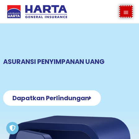
Skip
content
Main
to
content
Menu
ASURANSI PENYIMPANAN UANG
Dapatkan Perlindungan