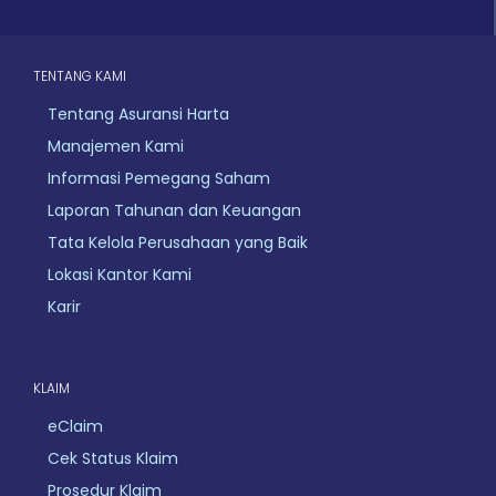
t
k
e
a
e
b
g
d
o
r
i
o
TENTANG KAMI
a
n
k
m
Tentang Asuransi Harta
Manajemen Kami
Informasi Pemegang Saham
Laporan Tahunan dan Keuangan
Tata Kelola Perusahaan yang Baik
Lokasi Kantor Kami
Karir
KLAIM
eClaim
Cek Status Klaim
Prosedur Klaim