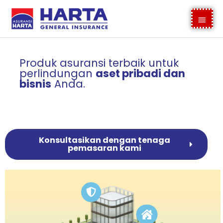
Skip
content
Main
to
content
Menu
Produk asuransi terbaik untuk
perlindungan
aset pribadi dan
bisnis
Anda.
Konsultasikan dengan tenaga
pemasaran kami