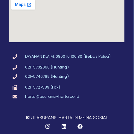
LAYANAN KLAIM: 0800 10 100 80 (Bebas Pulsa)
021-5702060 (Hunting)
021-5746789 (Hunting)
021-5727589 (Fax)
harta@asuransi-harta.co.id
IKUTI ASURANSI HARTA DI MEDIA SOSIAL
I
L
F
n
i
a
s
n
c